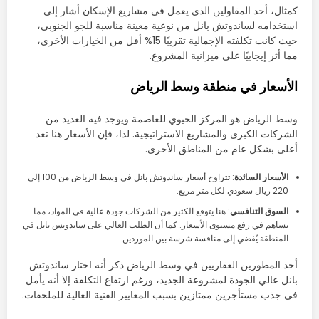
كمثال، أحد المقاولين الذي يعمل في مشاريع الإسكان أشار إلى
استخدامه لساندوتش بانل من نوعية معينة مناسبة للجو الجنوبي،
حيث كانت تكلفته الإجمالية تقريبًا 15% أقل من الخيارات الأخرى،
مما أثر إيجابيًا على ميزانية المشروع.
الأسعار في منطقة وسط الرياض
وسط الرياض هو المركز الحيوي للعاصمة ويوجد فيه العديد من
الشركات الكبرى والمشاريع الاستراتيجية. لذا، فإن الأسعار هنا تعد
أعلى بشكل عام من المناطق الأخرى.
الأسعار السائدة
: تتراوح أسعار ساندوتش بانل في وسط الرياض من 100 إلى
220 ريال سعودي لكل متر مربع.
السوق التنافسي
: هنا يتوقع الكثير من الشركات جودة عالية في المواد، مما
يساهم في رفع مستوى الأسعار. كما أن الطلب العالي على ساندوتش بانل في
المنطقة يُفضي إلى منافسة شرسة بين الموردين.
أحد المطورين العقاريين في وسط الرياض ذكر أنه اختار ساندوتش
بانل عالي الجودة لمشروعة الجديد، ورغم ارتفاع التكلفة إلا أنه يأمل
في جذب مستأجرين ممتازين بسبب المعايير الفنية العالية للملحقات.