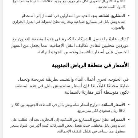
90 و 200 ريال سعودي لكل متر مربع، مع وجود اختلافات شديدة بحسب نوع
المواد المستخدمة.
المشاريع الشائعة
: يتجه العديد من المقاولين في الشمال إلى استخدام
ساندوتش بانل في مشاريع صناعية وتجارية، نظرًا لميزاته في العزل الحراري
والصوتي.
كذلك، عادةً ما تفضل الشركات الكبيرة في هذه المنطقة التعاون مع
موردين محليين لتفادي تكاليف النقل الإضافية، مما يجعل من السهل
الحصول على أسعار تنافسية وتحسين الجودة النهائية.
الأسعار في منطقة الرياض الجنوبية
في الجنوب، تجري أعمال البناء والتشييد بطريقة تدريجية وتحمل
طابعًا مختلفًا قليلًا، لذا فإن أسعار ساندوتش بانل في هذه المنطقة
تكون متوسطة أكثر مقارنةً بالشمالية.
الأسعار السائدة
: تتراوح أسعار ساندوتش بانل في المنطقة الجنوبية بين 80 و
180 ريال سعودي لكل متر مربع.
المميزات
: نظرًا لتنوع المشاريع من السكنية إلى التجارية، تجد أن الطلب على
ساندوتش بانل مختلف، حيث تفضل بعض الشركات كمية أكبر من المواد بسعر
معقول مما يساعد في تقليل التكلفة الإجمالية.