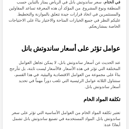
في الختام
، سعر ساندوتش بانل في الرياض يمتاز بالتباين حسب
المنطقة ونوع المشروع. من المؤكد أن هذه المعرفة تساعد المقاولين
والمستثمرين في اتخاذ قرارات جيدة تتعلق بالموازنة والتخطيط.
عليكم النظر في جميع الخيارات المتاحة والاختيار بناءً على الاحتياجات
الخاصة بمشاريعكم.
عوامل تؤثر على أسعار ساندوتش بانل
عند الحديث عن أسعار ساندوتش بانل، لا يمكن تجاهل العوامل
المختلفة التي تؤثر في هذه الأسعار. فالأسعار ليست ثابتة، بل تتأرجح
بناءً على مجموعة من العوامل الاقتصادية والبيئية. في هذا القسم،
سنتناول الثلاثة عوامل الرئيسية التي تلعب دوراً مهماً في تحديد
أسعار ساندوتش بانل.
تكلفة المواد الخام
تعتبر تكلفة المواد الخام من العوامل الأساسية التي تؤثر على سعر
ساندوتش بانل. المواد المستخدمة في تصنيع ساندوتش بانل تشمل
أبعادًا عدة: