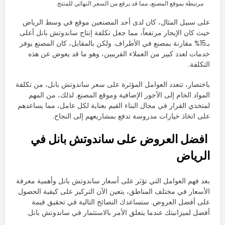
مرتبطة بموقع المصنع، مما قد يرفع من السعر النهائي للمنتج.
على سبيل المثال، كان لدى أحد المصنعين موقع في وسط الرياض
حيث كان الإيجار مرتفعاً، مما جعل تكلفة إنتاج ساندوتش بانل أعلى
بـ15% مقارنة بمصنع في الأطراف. ولكن بالمقابل، كان المصنع يوفر
خدمات لعدد كبير من العملاء القريبين، وهو ما قد يعوض عن هذه
التكلفة.
باختصار، تتعدد العوامل المؤثرة على سعر ساندوتش بانل، من تكلفة
المواد الخام إلى الأجور الإضافية وموقع المصنع. لذلك، من المهم
لمتخذي القرار في مجال البناء القيم بعناية لكل عامل، مما يساعدهم
على اتخاذ خيارات مدروسة تدفع بمشاريعهم إلى النجاح.
افضل العروض على ساندوتش بانل في
الرياض
بعد فهم العوامل التي تؤثر على أسعار ساندوتش بانل وأهمية معرفة
الأسعار في مختلف المناطق، يتعين الآن التركيز على كيفية الحصول
على أفضل العروض. ستساعدك النصائح التالية في تحقيق قيمة
أفضل لميزانيتك عندما يتعلق الأمر بالاستثمار في ساندوتش بانل.