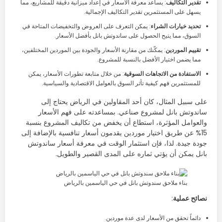
تقدير التكاليف
: يساعد معرفة الأسعار في إعداد ميزانية دقيقة للمشاريع، مما
يسهل على المستثمرين تقدير التكاليف الإجمالية.
تحديد خيارات الشراء
: يمكن التعرف على العروض والتخفيضات المتاحة في
السوق، مما يتيح الحصول على ساندوتش بانل بأفضل الأسعار.
تقييم الموردين
: يمكّنك من مقارنة الأسعار والجودة بين الموردين المختلفين،
مما يضمن اختيار الأفضل بالنسبة للمشروع.
الاستفادة من الاتجاهات السوقية
: من خلال متابعة تطورات الأسعار، يمكن
للمستثمرين فهم كيفية تأثر السوق بالعوامل الاقتصادية والسياسية.
على سبيل المثال، كان أحد المقاولين في الرياض يحتاج إلى
ساندوتش بانل لمشروع صناعي. بمساعدته على فهم الأسعار
والعوامل المؤثرة، استطاع أن يخفض من تكاليف المشروع بنسبة
15% عن طريق اختيار موردين يقدمون أسعار تنافسية بالإضافة إلى
جودة جيدة. لذا، فإن استثمار الوقت في معرفة أسعار ساندوتش
بانل يمكن أن يؤتي ثماره على المدى القصير والطويل.
بناء ملاحق سندوتش بانل في حي الياسمين بالرياض
نصائح عملية
:
دائماً تحقق من الأسعار لدى عدة موردين.