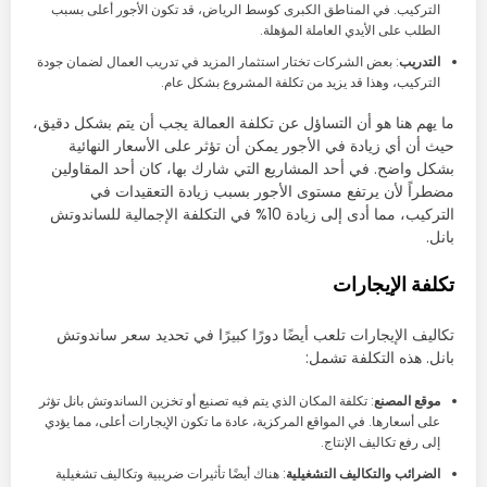
التركيب. في المناطق الكبرى كوسط الرياض، قد تكون الأجور أعلى بسبب
الطلب على الأيدي العاملة المؤهلة.
التدريب
: بعض الشركات تختار استثمار المزيد في تدريب العمال لضمان جودة
التركيب، وهذا قد يزيد من تكلفة المشروع بشكل عام.
ما يهم هنا هو أن التساؤل عن تكلفة العمالة يجب أن يتم بشكل دقيق،
حيث أن أي زيادة في الأجور يمكن أن تؤثر على الأسعار النهائية
بشكل واضح. في أحد المشاريع التي شارك بها، كان أحد المقاولين
مضطراً لأن يرتفع مستوى الأجور بسبب زيادة التعقيدات في
التركيب، مما أدى إلى زيادة 10% في التكلفة الإجمالية للساندوتش
بانل.
تكلفة الإيجارات
تكاليف الإيجارات تلعب أيضًا دورًا كبيرًا في تحديد سعر ساندوتش
بانل. هذه التكلفة تشمل:
موقع المصنع
: تكلفة المكان الذي يتم فيه تصنيع أو تخزين الساندوتش بانل تؤثر
على أسعارها. في المواقع المركزية، عادة ما تكون الإيجارات أعلى، مما يؤدي
إلى رفع تكاليف الإنتاج.
الضرائب والتكاليف التشغيلية
: هناك أيضًا تأثيرات ضريبية وتكاليف تشغيلية