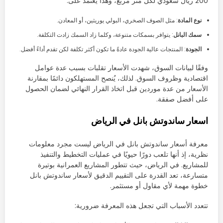
200 ريال سعودي لكل متر مربع، وهذا يعتمد على:
نوع المادة
: مثل الصوف الصخري، البولي يوريثين، أو المعادن.
سمك البانل
: يتوافر بسمكات متنوعة، وكلما زاد السمك زادت التكلفة.
الجودة
: المنتجات عالية الجودة عادةً ما تكون أكثر تكلفة لكن تقدم أداءً أفضل.
وفقًا لبيانات السوق، شهدت الأسعار تقلبات بسبب عدة عوامل
اقتصادية وظروف السوق. لذلك، يُنصح المستهلكون دائمًا بمقارنة
الأسعار من عدة موردين قبل اتخاذ القرار النهائي لضمان الحصول
على أفضل صفقة.
اسعار ساندوتش بانل في الرياض
معرفة أسعار ساندوتش بانل في الرياض ليست مجرد معلومات
نظرية، إذ أنها تلعب دورًا حيويًا في عمليات التخطيط والتنفيذ
للمشاريع. في الرياض، حيث تتطور المشاريع العمرانية بوتيرة
متسارعة، تعد القدرة على التقييم الدقيق لأسعار ساندوتش بانل
خطوة مهمة لأي مقاول أو مستثمر.
تتعدد الأسباب التي تجعل هذه المعرفة ضرورية: