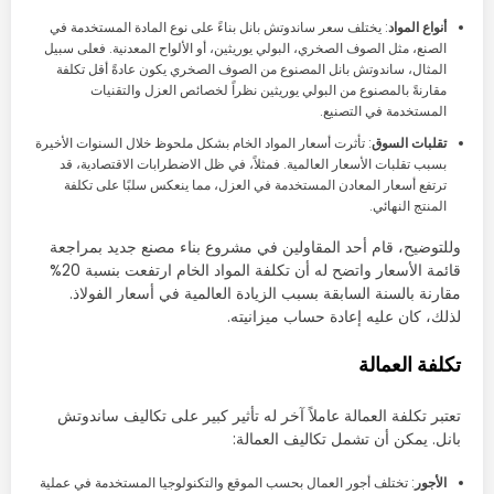
أنواع المواد
: يختلف سعر ساندوتش بانل بناءً على نوع المادة المستخدمة في
الصنع، مثل الصوف الصخري، البولي يوريثين، أو الألواح المعدنية. فعلى سبيل
المثال، ساندوتش بانل المصنوع من الصوف الصخري يكون عادةً أقل تكلفة
مقارنةً بالمصنوع من البولي يوريثين نظراً لخصائص العزل والتقنيات
المستخدمة في التصنيع.
تقلبات السوق
: تأثرت أسعار المواد الخام بشكل ملحوظ خلال السنوات الأخيرة
بسبب تقلبات الأسعار العالمية. فمثلاً، في ظل الاضطرابات الاقتصادية، قد
ترتفع أسعار المعادن المستخدمة في العزل، مما ينعكس سلبًا على تكلفة
المنتج النهائي.
وللتوضيح، قام أحد المقاولين في مشروع بناء مصنع جديد بمراجعة
قائمة الأسعار واتضح له أن تكلفة المواد الخام ارتفعت بنسبة 20%
مقارنة بالسنة السابقة بسبب الزيادة العالمية في أسعار الفولاذ.
لذلك، كان عليه إعادة حساب ميزانيته.
تكلفة العمالة
تعتبر تكلفة العمالة عاملاً آخر له تأثير كبير على تكاليف ساندوتش
بانل. يمكن أن تشمل تكاليف العمالة:
الأجور
: تختلف أجور العمال بحسب الموقع والتكنولوجيا المستخدمة في عملية