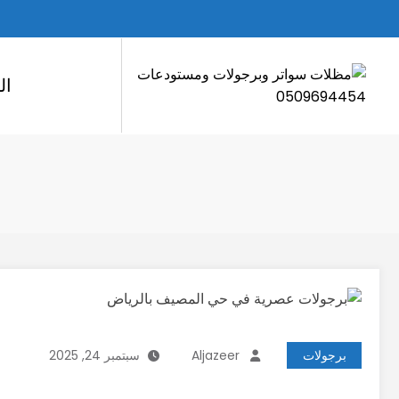
لتجاوز
لى
لمحتوى
ال
برجولات
Aljazeer
سبتمبر 24, 2025