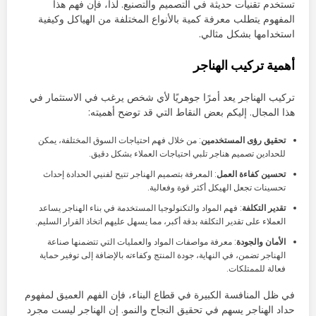
تستخدم تقنيات حديثة في التصميم والتصنيع. لذا، فإن فهم هذا
المفهوم يتطلب معرفة كمية بالأنواع المختلفة من الهياكل وكيفية
استخدامها بشكل مثالي.
أهمية تركيب الهناجر
تركيب الهناجر يعد أمرًا جوهريًا لأي شخص يرغب في الاستثمار في
هذا المجال. إليكم بعض النقاط التي قد توضح أهميته:
تحقيق رؤى المستخدمين
: من خلال فهم احتياجات السوق المختلفة، يمكن
للحدادين تصميم هناجر تلبي احتياجات العملاء بشكل دقيق.
تحسين كفاءة العمل
: المعرفة بتصميم الهناجر تتيح لفنيي الحدادة إحداث
تحسينات تجعل الهيكل أكثر قوة وفعالية.
تقدير التكلفة
: فهم المواد والتكنولوجيا المستخدمة في بناء الهناجر يساعد
العملاء على تقدير التكلفة بدقة أكبر، مما يسهل عليهم اتخاذ القرار السليم.
الأمان والجودة
: معرفة مواصفات المواد والعمليات التي تتضمنها صناعة
الهناجر تضمن، في النهاية، جودة المنتج وكفاءته بالإضافة إلى توفير حماية
فعالة للممتلكات.
في ظل المنافسة الكبيرة في قطاع البناء، فإن الفهم العميق لمفهوم
حداد الهناجر يسهم في تحقيق النجاح والنمو. إن الهناجر ليست مجرد