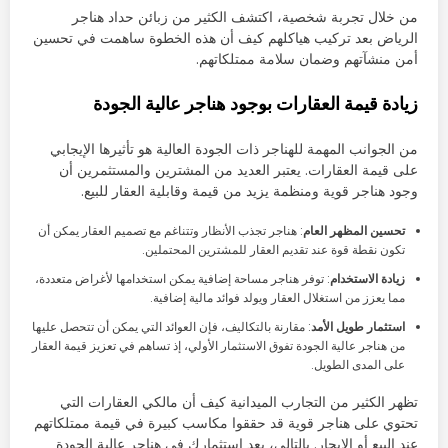
من خلال تجربة شخصية، اكتشف الكثير من زبائن حداد هناجر
الرياض بعد تركيب هياكلهم كيف أن هذه الخطوة ساهمت في تحسين
أمن منشآتهم وضمان سلامة ممتلكاتهم.
زيادة قيمة العقارات بوجود هناجر عالية الجودة
من الجوانب المهمة للهناجر ذات الجودة العالية هو تأثيرها الإيجابي
على قيمة العقارات. يعتبر العديد من المشترين والمستثمرين أن
وجود هناجر قوية ومنظمة يزيد من قيمة وقابلية العقار للبيع.
تحسين المظهر العام
: هناجر تجذب الأنظار وتتناغم مع تصميم العقار يمكن أن
تكون نقطة قوة عند تقديم العقار للمشترين المحتملين.
زيادة الاستخدام
: توفر هناجر مساحة إضافية يمكن استخدامها لأغراض متعددة،
مما يعزز من استغلال العقار ويولد فوائد مالية إضافية.
استثمار طويل الأمد
: مقارنة بالتكاليف، فإن العوائد التي يمكن أن تتحصل عليها
من هناجر عالية الجودة تفوق الاستثمار الأولي، إذ تساهم في تعزيز قيمة العقار
على المدى الطويل.
تظهر الكثير من التجارب الميدانية كيف أن مالكي العقارات التي
تحتوي على هناجر قوية قد حققوا مكاسب كبيرة في قيمة ممتلكاتهم
عند البيع أو الإيجار. بالتالي، يعد استثمارك في هناجر عالية الجودة