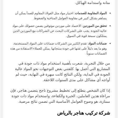
متانة واستدامة الهياكل.
المواد المقاومة للصدمات
: اختيار مواد مثل الفولاذ المقاوم للصدأ يمكن أن
يساهم بشكل كبير في مقاومة العوامل المناخية والضغوط.
تحقق من الموردين
: الاعتماد على موردين موثوقين يضمن حصولك على مواد
عالية الجودة. يجب على الشركات البحث عن الشراكات مع الموردين الذين
يمتلكون سمعة قوية في السوق.
ضمانات المواد
: تقدم الكثير من الشركات ضمانات على المواد المستخدمة،
وهو ما يعد دليلاً على ثقتها في جودة منتجاتها. يمكن للعملاء الاستفادة من هذه
الضمانات سنوياً.
من خلال التجربة، شعرت بأهمية استخدام مواد ذات جودة في
المشاريع التي أعمل بها. كلفتني بعض التوجيهات نحو المواد عالية
الجودة في البداية، ولكن النتائج كانت مبهرة في النهاية، حيث لم
أواجه أي مشاكل على مدى السنوات اللاحقة.
إذا كان الشخص يتطلع إلى تخطيط مشروع ناجح يتضمن هناجر، فإن
مراعاة هذين العاملين، الخبرة والكفاءة، واستخدام مواد ذات جودة
ممتازة، هو وضوح العوامل الأساسية التي تضمن نتائج مرضية.
شركة تركيب هناجر بالرياض