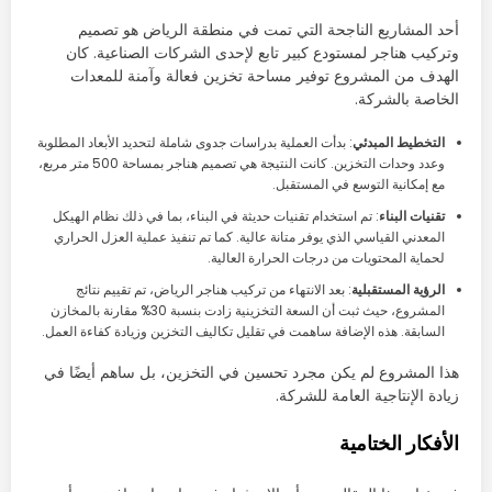
أحد المشاريع الناجحة التي تمت في منطقة الرياض هو تصميم
وتركيب هناجر لمستودع كبير تابع لإحدى الشركات الصناعية. كان
الهدف من المشروع توفير مساحة تخزين فعالة وآمنة للمعدات
الخاصة بالشركة.
التخطيط المبدئي
: بدأت العملية بدراسات جدوى شاملة لتحديد الأبعاد المطلوبة
وعدد وحدات التخزين. كانت النتيجة هي تصميم هناجر بمساحة 500 متر مربع،
مع إمكانية التوسع في المستقبل.
تقنيات البناء
: تم استخدام تقنيات حديثة في البناء، بما في ذلك نظام الهيكل
المعدني القياسي الذي يوفر متانة عالية. كما تم تنفيذ عملية العزل الحراري
لحماية المحتويات من درجات الحرارة العالية.
الرؤية المستقبلية
: بعد الانتهاء من تركيب هناجر الرياض، تم تقييم نتائج
المشروع، حيث ثبت أن السعة التخزينية زادت بنسبة 30% مقارنة بالمخازن
السابقة. هذه الإضافة ساهمت في تقليل تكاليف التخزين وزيادة كفاءة العمل.
هذا المشروع لم يكن مجرد تحسين في التخزين، بل ساهم أيضًا في
زيادة الإنتاجية العامة للشركة.
الأفكار الختامية