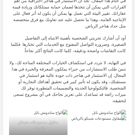
في ختام هذا المقال، نجد أن الاستثمار في هناجر احترافية من أهم
القرارات التي يمكن أن تتخذها لضمان حماية ممتلكاتك وزيادة قيمة
عقاراتك. تغيير البيئة التي تعمل بها يمكن أن يكون له أثر فعال على
الإنتاجية العامة، وهذا ما تحصل عليه عند تعاونك مع فرق متخصصة
مثل حداد هناجر الرياض.
أود أن أشارك تجربتي الشخصية بأهمية الانتباه إلى التفاصيل
الصغيرة، وضرورة التواصل المفتوح مع الخدمات التي تختارها. فكلما
كانت النقاشات واضحة ودقيقة، كلما كانت النتائج أكثر نجاحاً.
في النهاية، لا تتردد في استكشاف الخيارات المختلفة المتاحة لك، ولا
تنسَ طلب الاستشارات من خبراء يملكون المعرفة والخبرة في هذا
المجال. إن الاستثمار في هناجر ذات جودة عالية هو استثمار في
مستقبلك، وقد يكون له تأثير كبير في تحقيق أهدافك التجارية أو
الشخصية. فالتكنولوجيا الحديثة والتصميمات المتطورة توفر لك
ميزات رائعة قد تساعدك على تعزيز نجاحك في أي مشروع تسعى
لتحقيقه.
مقاول مستودعات شينكو
بالرياض