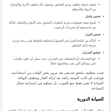
يُفضل جدولة تنظيف دوري للملحق، ويشمل ذلك تنظيف الأتربة والأوساخ
من الزوايا والأسطح.
فحص شامل
:
يُنصح بعمل فحوصات دورية لمكونات الملحق، مثل الأبواب والنوافذ، للتأكد
من عدم وجود أي تسريبات أو عيوب.
فحص العزل
:
التأكد من كفاءة العزل في الفصول المختلفة للحفاظ على درجة حرارة
مريحة داخل الملحق.
تشقق الجدران
:
تابع التصدعات أو التشققات في الجدران، حيث يمكن أن تكون علامات
على مشاكل أكبر يجب معالجتها عاجلاً.
قمت بتنظيف ملحق صديقي بعد مرور بعض الوقت من استخدامه،
فوجئت كم كانت النتيجة رائعة بعد إزالة الغبار وتنظيف النوافذ.
الصيانة لا تعني فقط منع العيوب؛ بل تساهم في استدامة جمال
المساحة.
الصيانة الدورية
تتطلب كافة البنى التحتية صيانة دورية لضمان سلامتها وعملها بكفاءة.