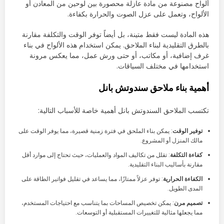
ألواح مصنوعة من مادة عازلة محصورة بين لوحين من المعادن أو
الألواح، وتعمل على عزل الصوت والحرارة بكفاءة.
هذه المادة ليست فقط متينة، بل أيضاً توفر الوقت والتكلفة مقارنة
بالطرق التقليدية لبناء الملاحق. يمكن استخدام هذه الألواح في بناء
غرف إضافية، أو مكاتب، أو حتى ورش عمل، مما يعكس مرونة
استخدامها في مختلف السياقات.
أهمية بناء ملاحق سندوتش بانل
تكتسب الملاحق السندوتش بانل أهمية خاصة للأسباب التالية:
توفير الوقت
: يمكن بناء الملحق في فترة زمنية قصيرة، مما يوفر الوقت على
مالك المنزل أو المشروع.
كفاءة التكلفة
: تقلل من تكاليف المواد والعمليات، حيث تحتاج إلى موارد أقل
مقارنة بأساليب البناء التقليدية.
الكفاءة الحرارية
: توفر عزلاً ممتازًا، مما يساعد في تقليل فواتير الطاقة على
المدى الطويل.
تصميم مرن
: يمكن تخصيص المساحات بما يتناسب مع احتياجات المستخدم،
مما يجعلها مثالية للتغييرات المستقبلية أو التوسعات.