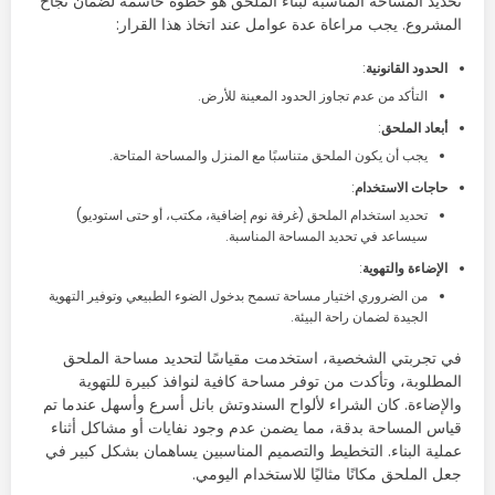
تحديد المساحة المناسبة لبناء الملحق هو خطوة حاسمة لضمان نجاح
المشروع. يجب مراعاة عدة عوامل عند اتخاذ هذا القرار:
الحدود القانونية
:
التأكد من عدم تجاوز الحدود المعينة للأرض.
أبعاد الملحق
:
يجب أن يكون الملحق متناسبًا مع المنزل والمساحة المتاحة.
حاجات الاستخدام
:
تحديد استخدام الملحق (غرفة نوم إضافية، مكتب، أو حتى استوديو)
سيساعد في تحديد المساحة المناسبة.
الإضاءة والتهوية
:
من الضروري اختيار مساحة تسمح بدخول الضوء الطبيعي وتوفير التهوية
الجيدة لضمان راحة البيئة.
في تجربتي الشخصية، استخدمت مقياسًا لتحديد مساحة الملحق
المطلوبة، وتأكدت من توفر مساحة كافية لنوافذ كبيرة للتهوية
والإضاءة. كان الشراء لألواح السندوتش بانل أسرع وأسهل عندما تم
قياس المساحة بدقة، مما يضمن عدم وجود نفايات أو مشاكل أثناء
عملية البناء. التخطيط والتصميم المناسبين يساهمان بشكل كبير في
جعل الملحق مكانًا مثاليًا للاستخدام اليومي.