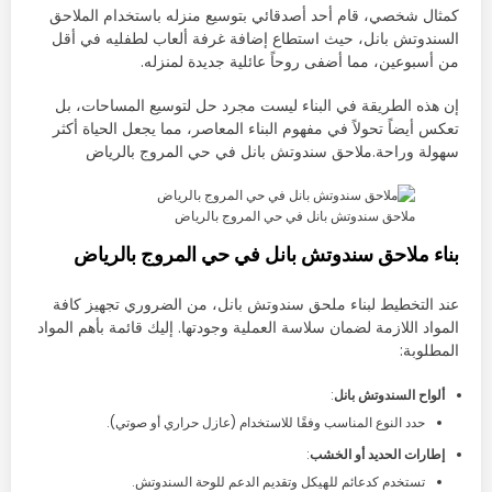
كمثال شخصي، قام أحد أصدقائي بتوسيع منزله باستخدام الملاحق
السندوتش بانل، حيث استطاع إضافة غرفة ألعاب لطفليه في أقل
من أسبوعين، مما أضفى روحاً عائلية جديدة لمنزله.
إن هذه الطريقة في البناء ليست مجرد حل لتوسيع المساحات، بل
تعكس أيضاً تحولاً في مفهوم البناء المعاصر، مما يجعل الحياة أكثر
سهولة وراحة.ملاحق سندوتش بانل في حي المروج بالرياض
ملاحق سندوتش بانل في حي المروج بالرياض
بناء ملاحق سندوتش بانل في حي المروج بالرياض
عند التخطيط لبناء ملحق سندوتش بانل، من الضروري تجهيز كافة
المواد اللازمة لضمان سلاسة العملية وجودتها. إليك قائمة بأهم المواد
المطلوبة:
ألواح السندوتش بانل
:
حدد النوع المناسب وفقًا للاستخدام (عازل حراري أو صوتي).
إطارات الحديد أو الخشب
:
تستخدم كدعائم للهيكل وتقديم الدعم للوحة السندوتش.