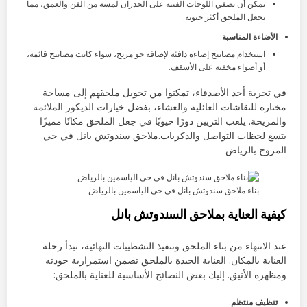
يمكن أن تضفي اللوحات الفنية على الجدران لمسة من الفن والعمق، مما
يجعل الملحق أكثر حيوية.
الأضاءة المناسبة
:
استخدام مصابيح إضاءة دافئة لإضافة جو مريح، سواء كانت مصابيح قائمة،
أو أضواء مخفية على الأسقف.
في تجربة أحد الأصدقاء، تمكنوا من تحويل ملحقهم إلى مساحة
مختارة للنقاشات العائلية والعشاء، بفضل خيارات الديكور الملائمة
والمريحة. يلعب التزيين دورًا حيويًا في جعل الملحق مكانًا مميزًا
يتسع لحظات التواصل والذكريات.ملاحق سندوتش بانل في حي
المروج بالرياض
بناء ملاحق سندوتش بانل في حي الياسمين بالرياض
كيفية العناية بملاحق السندوتش بانل
عند الانتهاء من بناء الملحق وتنفيذ التشطيبات النهائية، تبدأ رحلة
العناية بالمكان. العناية الجيدة بالملحق تضمن استمرارية جودته
ومظهره الأنيق. إليك بعض النصائح الأساسية للعناية بالملحق:
تنظيف منتظم
: