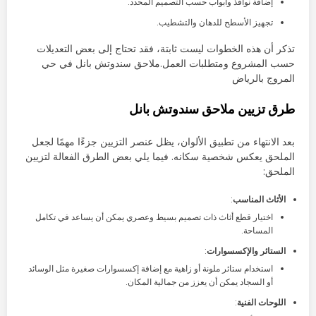
إضافة نوافذ وأبواب حسب التصميم المحدد.
تجهيز الأسطح للدهان والتشطيب.
تذكر أن هذه الخطوات ليست ثابتة، فقد تحتاج إلى بعض التعديلات
حسب المشروع ومتطلبات العمل.ملاحق سندوتش بانل في حي
المروج بالرياض
طرق تزيين ملاحق سندوتش بانل
بعد الانتهاء من تطبيق الألوان، يظل عنصر التزيين جزءًا مهمًا لجعل
الملحق يعكس شخصية سكانه. فيما يلي بعض الطرق الفعالة لتزيين
الملحق:
الأثاث المناسب
:
اختيار قطع أثاث ذات تصميم بسيط وعصري يمكن أن يساعد في تكامل
المساحة.
الستائر والإكسسوارات
:
استخدام ستائر ملونة أو زاهية مع إضافة إكسسوارات صغيرة مثل الوسائد
أو السجاد يمكن أن يعزز من جمالية المكان.
اللوحات الفنية
: