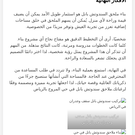
الأفكار النهائية
بناء ملحق السندوتش بانل هو استثمار طويل الأمد يمكن أن يضيف
قيمة وراحة لأي منزل. يُمكن أن يسهم الملحق في خلق مساحات
إضافية تعزز من تجربة العيش وتوفر مزيدًا من الخصوصية.
شخصيًا، أرى أن التخطيط الدقيق هو مفتاح نجاح أي مشروع بناء.
كلما كانت الخطوات مدروسة ومرتبة، كانت النتائج مذهلة. من المهم
أن تتذكر أن هذا المشروع يمثل رؤية شخصية، لذا اختر دائمًا التصميم
الذي يجعلك تشعر بالسعادة والراحة.
في النهاية، استمتع بعملية البناء، ولا تتردد في طلب المساعدة من
المحترفين عند الحاجة. فالمساحة التي أنشأتها ستصبح جزءًا من
ذكرياتك العائلية وقصة حياتك، لذا اجعلها تجربة مميزة ومصممة وفقًا
لرغباتك.ملاحق سندوتش بانل في حي المروج بالرياض
تركيب سندوتش بانل سقف
وجدران في الرياض