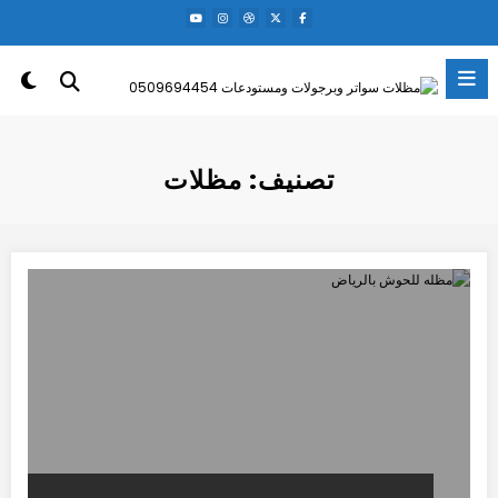
لتجاوز
لى
لمحتوى
تصنيف: مظلات