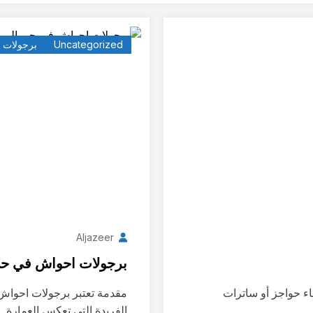
Uncategorized
برجولات
Aljazeer
برجولات احواش في حي 
ء حواجز أو ساترات
مقدمة تعتبر برجولات احواش 
الفريدة التي تعكس العمارة…