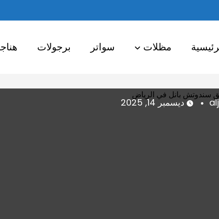
رئيسية
مظلات
سواتر
برجولات
هناج
aljazeer
ديسمبر 14, 2025