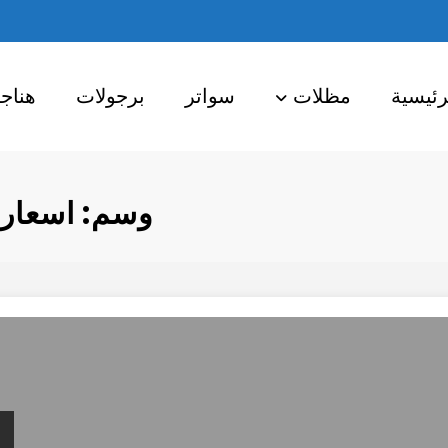
رئيسية
مظلات
سواتر
برجولات
هناج
وسم: اسعار 