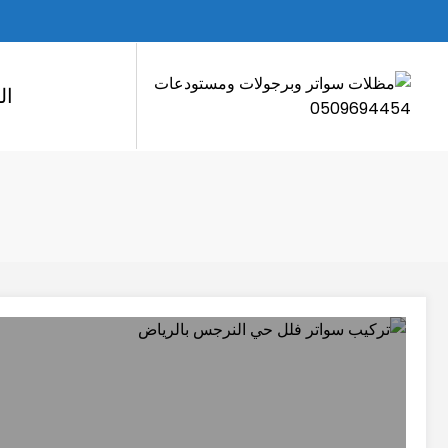
لتجاوز
لى
لمحتوى
ال