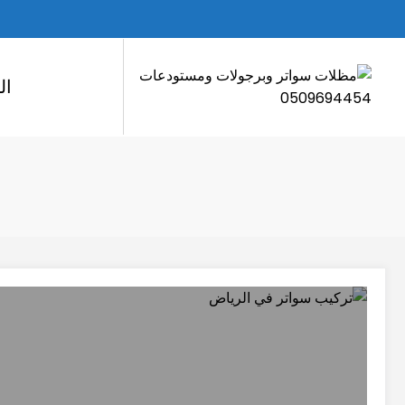
لتجاوز
لى
لمحتوى
ال