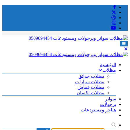
التجاوز
إلى
المحتوى
الرئيسية
مظلات
مظلات حدائق
مظلات سيارات
مظلات قماش
مظلات لكسان
سواتر
برجولات
هناجر ومستودعات