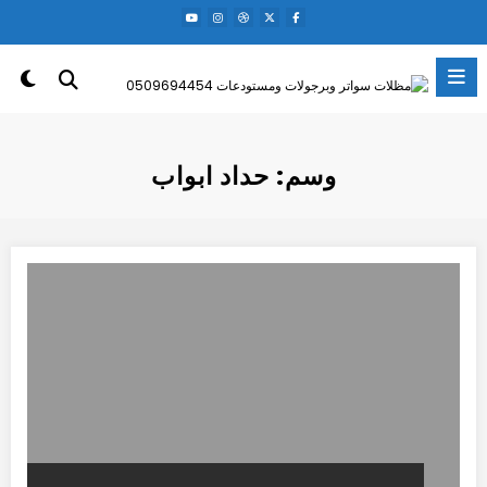
لتجاوز
لى
لمحتوى
وسم: حداد ابواب