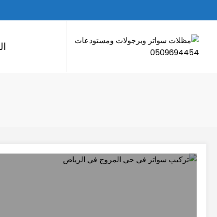
لتجاوز
لى
لمحتوى
ال