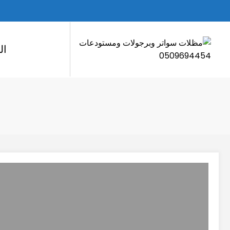
لتجاوز
لى
لمحتوى
ال