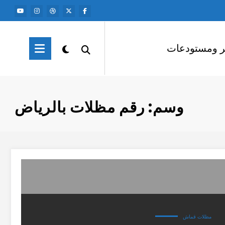
ر ومستودعات
وسم: رقم مظلات بالرياض
مظلات قماش