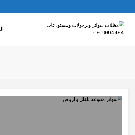
لتجاوز
لى
لمحتوى
ال