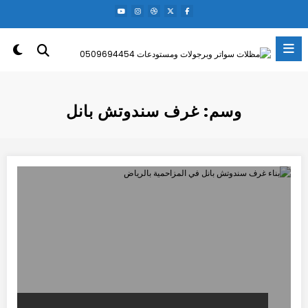
لتجاوز
لى
لمحتوى
وسم: غرف سندوتش بانل