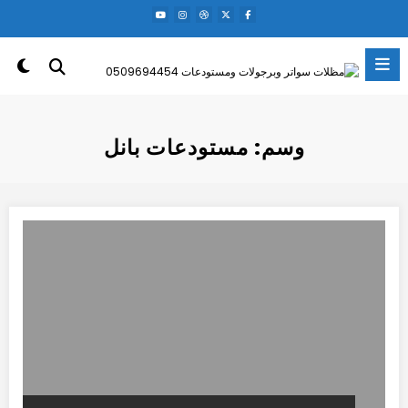
لتجاوز
لى
لمحتوى
وسم: مستودعات بانل