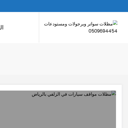
لتجاوز
لى
لمحتوى
ال